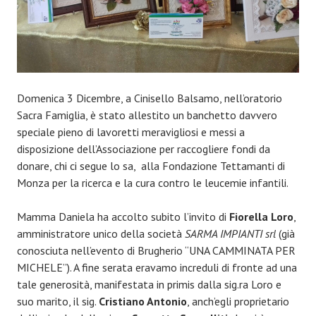
Domenica 3 Dicembre, a Cinisello Balsamo, nell’oratorio
Sacra Famiglia, è stato allestito un banchetto davvero
speciale pieno di lavoretti meravigliosi e messi a
disposizione dell’Associazione per raccogliere fondi da
donare, chi ci segue lo sa, alla Fondazione Tettamanti di
Monza per la ricerca e la cura contro le leucemie infantili.
Mamma Daniela ha accolto subito l’invito di
Fiorella Loro
,
amministratore unico della società
SARMA IMPIANTI srl
(già
conosciuta nell’evento di Brugherio “UNA CAMMINATA PER
MICHELE”). A fine serata eravamo increduli di fronte ad una
tale generosità, manifestata in primis dalla sig.ra Loro e
suo marito, il sig.
Cristiano Antonio
, anch’egli proprietario