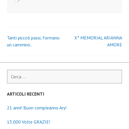
Caricamento
in
corso…
Tanti piccoli passi, formano
X° MEMORIAL ARIANNA
Navigazione
un cammino..
AMORE
articoli
Ricerca
per:
ARTICOLI RECENTI
21 anni! Buon compleanno Ary!
13.000 Volte GRAZIE!