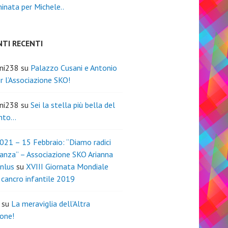
nata per Michele..
TI RECENTI
ini238
su
Palazzo Cusani e Antonio
er l’Associazione SKO!
ini238
su
Sei la stella più bella del
nto…
021 – 15 Febbraio: “Diamo radici
ranza” – Associazione SKO Arianna
nlus
su
XVIII Giornata Mondiale
l cancro infantile 2019
su
La meraviglia dell’Altra
one!