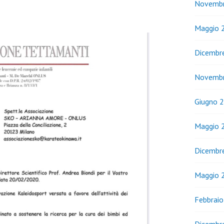
Novemb
Maggio 
Dicembr
Novemb
Giugno 
Maggio 
Dicembr
Maggio 
Febbrai
Dicembr