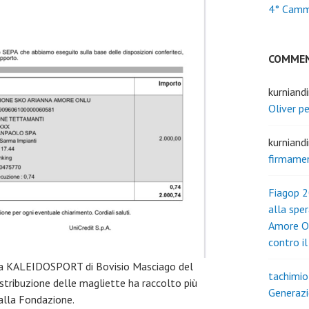
4° Cammi
COMMEN
kurniand
Oliver p
kurniand
firmame
Fiagop 2
alla spe
Amore O
contro i
stra KALEIDOSPORT di Bovisio Masciago del
tachimio
stribuzione delle magliette ha raccolto più
Generazi
 alla Fondazione.