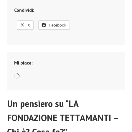
Condividi:
X
Facebook
Mi piace:
Caricamento
in
corso…
Un pensiero su “
LA
FONDAZIONE TETTAMANTI –
Chi è? Cosa fa?
”