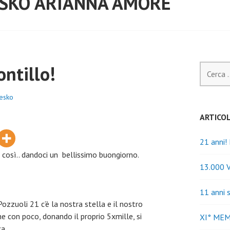
 SKO ARIANNA AMORE
ontillo!
Ricerca
per:
nesko
ARTICOL
21 anni!
 così.. dandoci un bellissimo buongiorno.
13.000 
11 anni 
ozzuoli 21 c’è la nostra stella e il nostro
che con poco, donando il proprio 5xmille, si
XI° ME
a.