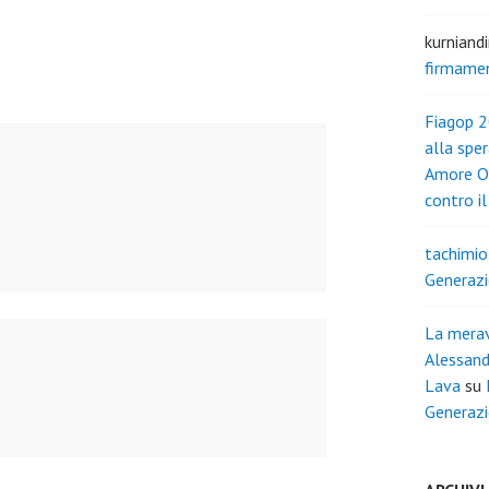
kurniand
firmame
Fiagop 2
alla spe
Amore O
contro i
tachimio
Generazi
La merav
Alessand
Lava
su
Generazi