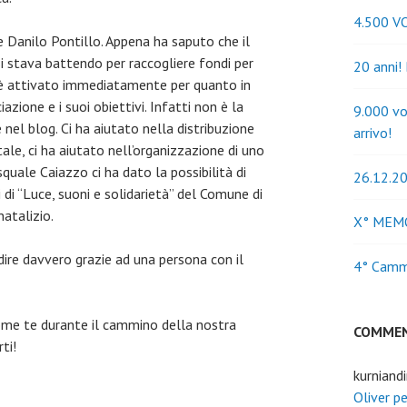
4.500 V
e Danilo Pontillo. Appena ha saputo che il
 stava battendo per raccogliere fondi per
20 anni!
i è attivato immediatamente per quanto in
azione e i suoi obiettivi. Infatti non è la
9.000 vo
nel blog. Ci ha aiutato nella distribuzione
arrivo!
tale, ci ha aiutato nell’organizzazione di uno
quale Caiazzo ci ha dato la possibilità di
26.12.20
i di “Luce, suoni e solidarietà” del Comune di
atalizio.
X° MEM
dire davvero grazie ad una persona con il
4° Cammi
ome te durante il cammino della nostra
COMMEN
ti!
kurniand
Oliver p