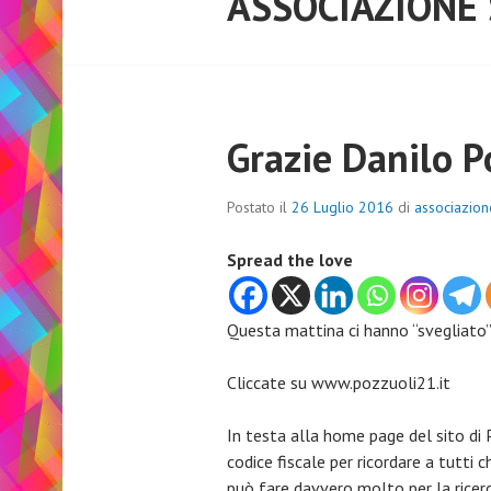
ASSOCIAZIONE
Grazie Danilo P
Postato il
26 Luglio 2016
di
associazio
Spread the love
Questa mattina ci hanno “svegliato”
Cliccate su www.pozzuoli21.it
In testa alla home page del sito di P
codice fiscale per ricordare a tutti 
può fare davvero molto per la ricerc