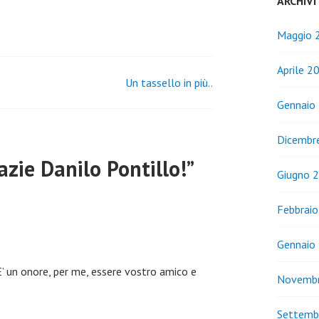
ARCHIVI
Maggio 
Aprile 2
Un tassello in più..
Gennaio
Dicembr
azie Danilo Pontillo!
”
Giugno 
Febbrai
Gennaio
 E’ un onore, per me, essere vostro amico e
Novemb
Settemb