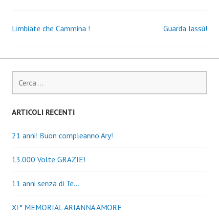
Limbiate che Cammina !
Guarda lassù!
Navigazione
articoli
Ricerca
per:
ARTICOLI RECENTI
21 anni! Buon compleanno Ary!
13.000 Volte GRAZIE!
11 anni senza di Te…
XI° MEMORIAL ARIANNA AMORE