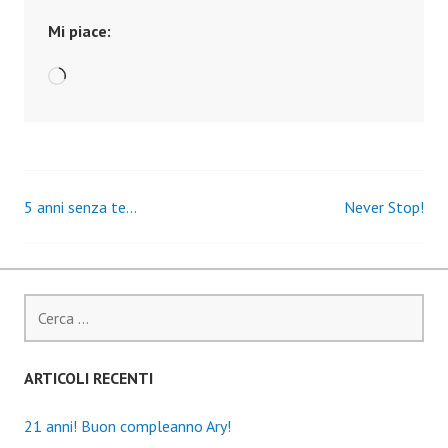
Mi piace:
Caricamento
in
corso…
5 anni senza te…
Never Stop!
Navigazione
articoli
Ricerca
per:
ARTICOLI RECENTI
21 anni! Buon compleanno Ary!