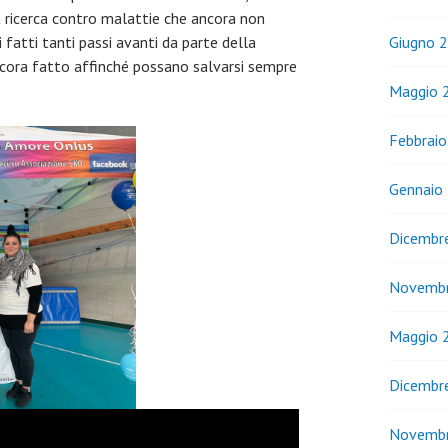
la ricerca contro malattie che ancora non
 fatti tanti passi avanti da parte della
Giugno 
ncora fatto affinché possano salvarsi sempre
Maggio 
Febbrai
Gennaio
Dicembr
Novemb
Maggio 
Dicembr
Novemb