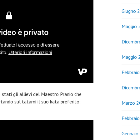
Giugno 
Maggio 
Dicembr
Maggio 
Febbrai
Dicembr
no stati gli allievi del Maestro Pranio che
ando sul tatami il suo kata preferito:
Marzo 2
Febbrai
Gennaio