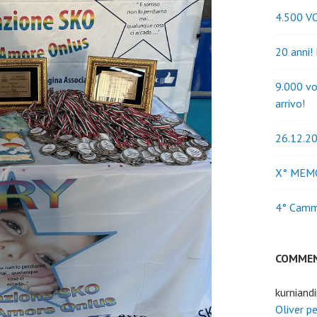
4.500 V
20 anni!
9.000 vo
arrivo!
26.12.20
X° MEM
4° Cammi
COMMEN
kurniand
Oliver p