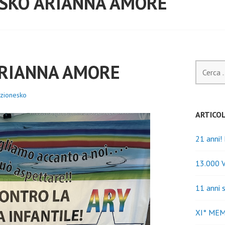
 SKO ARIANNA AMORE
ARIANNA AMORE
Ricerca
per:
azionesko
ARTICOL
21 anni!
13.000 
11 anni 
XI° ME