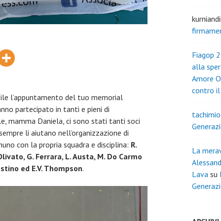
kurniand
firmame
Fiagop 2
alla spe
Amore O
contro i
ile l’appuntamento del tuo memorial
o partecipato in tanti e pieni di
tachimio
e, mamma Daniela, ci sono stati tanti soci
Generazi
 sempre li aiutano nell’organizzazione di
uno con la propria squadra e disciplina:
R.
La merav
Olivato, G. Ferrara, L. Austa, M. Do Carmo
Alessand
ostino ed E.V. Thompson
.
Lava
su
Generazi