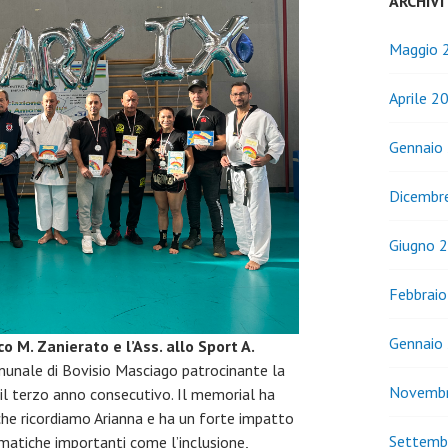
ARCHIVI
Maggio 
Aprile 2
Gennaio
Dicembr
Giugno 
Febbrai
Gennaio
o M. Zanierato e l’Ass. allo Sport A.
unale di Bovisio Masciago patrocinante la
Novemb
il terzo anno consecutivo. Il memorial ha
he ricordiamo Arianna e ha un forte impatto
Settemb
ematiche importanti come l’inclusione,